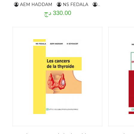
AEM HADDAM
NS FEDALA
H,SIYOUCEF
330.00 دج