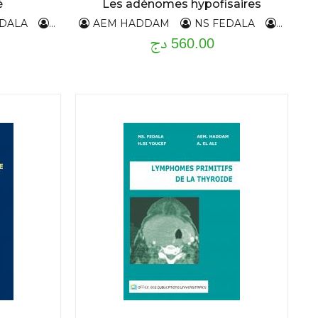
é
Les adénomes hypofisaires
EDALA
L,RABHI
AEM HADDAM
L,AHMED Ali
NS FEDALA
L,RABH
560.00 دج