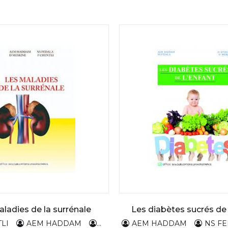
ladies de la surrénale
Les diabètes sucrés de 
LI
AEM HADDAM
NS FEDALA
AEM HADDAM
D MESKINE
NS F