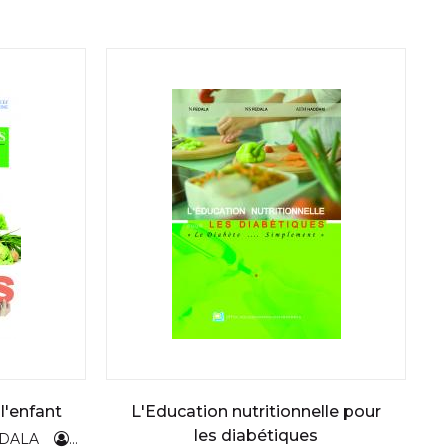
l'enfant
L'Education nutritionnelle pour
les diabétiques
EDALA
H,SIYOUCEF
D MESKINE