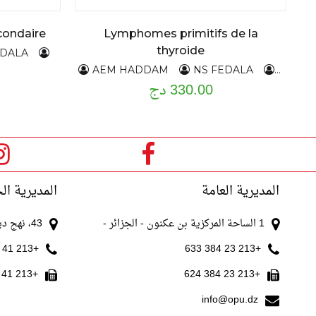
condaire
Lymphomes primitifs de la
thyroide
EDALA
AEM HADDAM
NS FEDALA
H,SIYO
330.00 دج
المديرية العامة
المديرية ال
1 الساحة المركزية بن عكنون - الجزائر -
43، نهج ديدوش مراد الجزائر
+213 41 511 521
+213 23 384 633
+213 41 511 520
+213 23 384 624
info@opu.dz