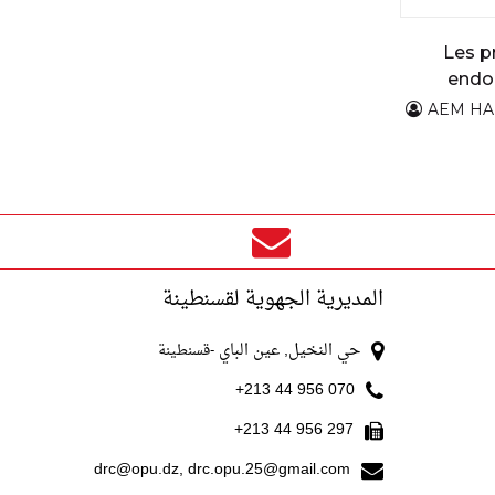
Les p
endoc
AEM H
المديرية الجهوية لقسنطينة
حي النخيل, عين الباي
-قسنطينة
070 956 44 213+
297 956 44 213+
drc@opu.dz, drc.opu.25@gmail.com