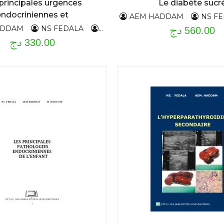
principales urgences
Le diabète sucr
endocriniennes et
F
AEM HADDAM
NS F
560.00 دج
métaboliques
ADDAM
NS FEDALA
H,SIYOUCEF
330.00 دج