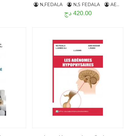
N,FEDALA
N,S FEDALA
AEM HADDAM
420.00 دج