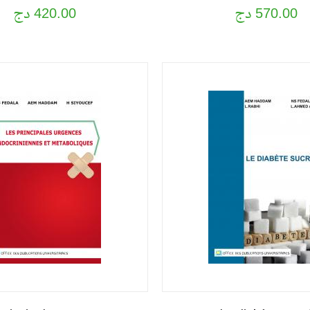
570.00 دج
420.00 دج
L,AHMED Ali