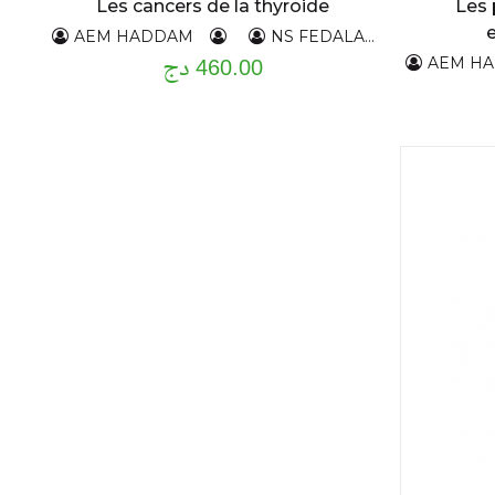
Les cancers de la thyroide
Les 
AEM HADDAM
NS FEDALA
H,SIYOUCE
460.00 دج
AEM H