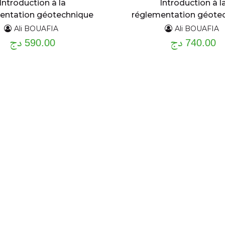
Introduction à la
Introduction à l
entation géotechnique
réglementation géote
T2
T1
Ali BOUAFIA
Ali BOUAFIA
740.00 دج
590.00 دج