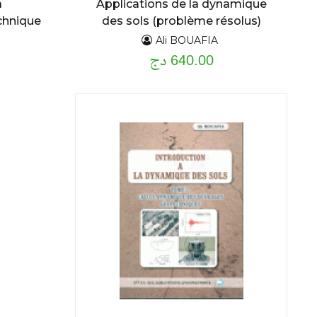
a
Applications de la dynamique
chnique
des sols (problème résolus)
Ali BOUAFIA
640.00 دج