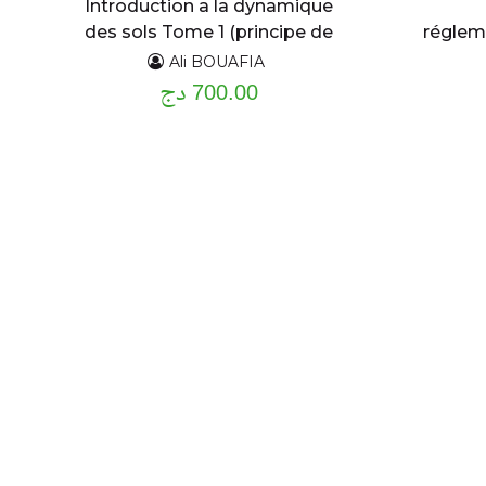
Introduction a la dynamique
des sols Tome 1 (principe de
réglem
base)
Ali BOUAFIA
700.00 دج