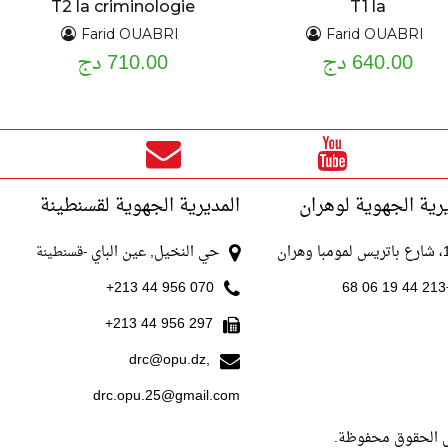
T2 la criminologie
T1 la
appliquée
crimincriminologie
Farid OUABRI
Farid OUABRI
640.00 دج
générale
710.00 دج
رية الجهوية لوهران
المديرية الجهوية لقسنطينة
با وهران
حي النخيل, عين الباي
-قسنطينة
070 956 44 213+
+213
297 956 44 213+
drc@opu.dz,
drc.opu.25@gmail.com
ل الحقوق محفوظة.