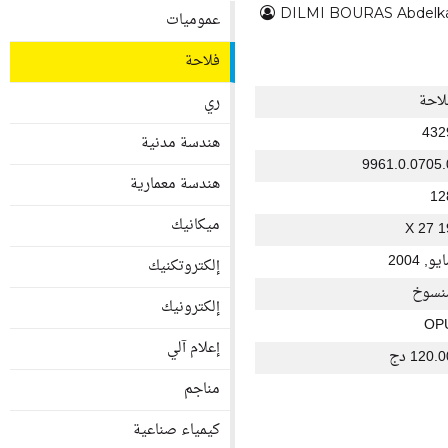
DILMI BOURAS Abdelk
عموميات
فلاحة
لاحة
ري
432
هندسة مدنية
9961.0.0705.
هندسة معمارية
12
ميكانيك
19 X
يو, 2004
إلكتروتكنيك
نسوخ
إلكترونيك
OP
إعلام آلي
120. دج
مناجم
كيمياء صناعية