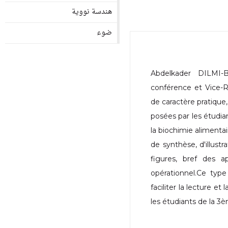
هندسة نووية
ضوء
Abdelkader DILMI-
conférence et Vice-R
de caractère pratique,
posées par les étudia
la biochimie alimentair
de synthèse, d'illust
figures, bref des ap
opérationnel.Ce typ
faciliter la lecture 
les étudiants de la 3