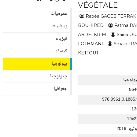
VÉGÉTALE
عموميات
Rabèa GACEB TERRAK
رياضيات
BOUHIRED
Fatma R
ABDELKRIM
Saida OU
فيزياء
LOTHMANI
Smain TR
كيمياء
KETTOUT
بيولوجيا
جيولوجيا
بيولوجي
جغرافيا
564
978.9961.0.1885.
13
19x2
يونيو, 20