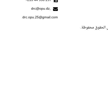
297 956 44 213+
drc@opu.dz,
drc.opu.25@gmail.com
. كل الحقوق محفو