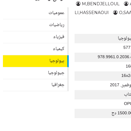
M,BENDJELLOUL
عموميات
LI,HASSENAOUI
O,SA
رياضيات
فيزياء
يولوجيا
577
كيمياء
978.9961.0.2036.
بيولوجيا
16
جيولوجيا
16x2
جغرافيا
فمبر, 2017
تاب
OP
1500. دج