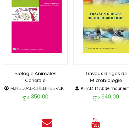
Biologie Animales
Travaux dirigés de
Générale
Microbiologie
M,HEDJAL-CHEBHEB-A,KELLOUCHE - T T ,AMROUN
KHADIR Abdelmounaim -BENDAHOU Mourad -BENBELAID Fethi -SENOUCI BEREKSI Mohamed-ABDELOUAHID Djame
640.00 دج
350.00 دج