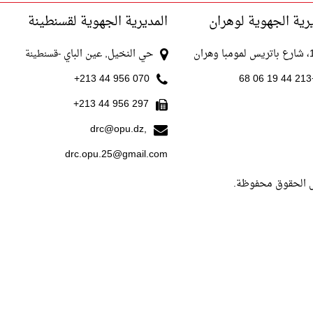
رية الجهوية لوهران
المديرية الجهوية لقسنطينة
با وهران
حي النخيل, عين الباي
-قسنطينة
070 956 44 213+
+213
297 956 44 213+
drc@opu.dz,
drc.opu.25@gmail.com
ل الحقوق محفوظة.