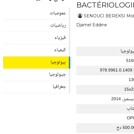
BACTÉRIOLOGI
عموميات
SENOUCI BEREKSI M
رياضيات
Djamel Eddine
فيزياء
كيمياء
يولوجيا
516
بيولوجيا
978.9961.0.1409.
جيولوجيا
13
جغرافيا
15x2
سمبر, 2014
تاب
OP
500. دج