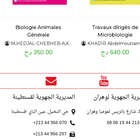
Biologie Animales
Travaux dirigés de
Générale
Microbiologie
M,HEDJAL-CHEBHEB-A,KELLOUCHE - T T ,AMROUN
KHADIR Abdelmounaim -BENDAHOU Mourad -BENBELAID Fethi -SENOUCI BEREKSI Mohamed-ABDELOUAHID Djame
640.00 دج
350.00 دج
رية الجهوية لوهران
المديرية الجهوية لقسنطينة
با وهران
حي النخيل, عين الباي
-قسنطينة
070 956 44 213+
+213
297 956 44 213+