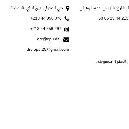
با وهران
حي النخيل, عين الباي
-قسنطينة
070 956 44 213+
+213
297 956 44 213+
drc@opu.dz,
drc.opu.25@gmail.com
ل الحقوق محفوظة.