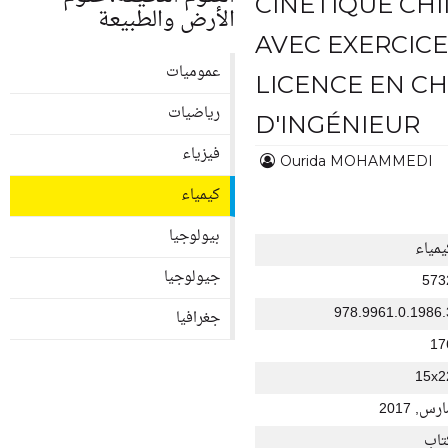
CINÉTIQUE CH
الأرض والطبيعة
AVEC EXERCICE
عموميات
LICENCE EN CH
رياضيات
D'INGÉNIEUR
فيزياء
Ourida MOHAMMEDI
كيمياء
بيولوجيا
يمياء
جيولوجيا
573
978.9961.0.1986.
جغرافيا
17
15x2
رس, 2017
تاب