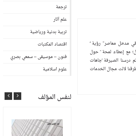
ترجمة
علم آثار
تربية بدنية ورياضية
صرفي مدخل معاصر" رؤية ُ
اقتصاد المكتبات
يل؛ مع إعطاء لمحة ّ حول
فنون – موسيقى – سمعي بصري
م درسنا الصيرفة ّجاهات
تطرقنا لالت مجال الخدمات
علوم اسلامية
لنفس المؤلف