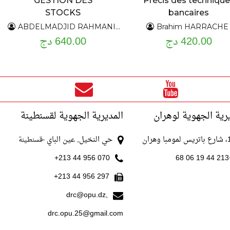
GESTION DES
Précis des techniqu
STOCKS
bancaires
ABDELMADJID RAHMANI - FAOUZI GHIDOUCHE
Brahim HARRACHE
420.00 دج
640.00 دج
رية الجهوية لوهران
المديرية الجهوية لقسنطينة
با وهران
حي النخيل, عين الباي
-قسنطينة
070 956 44 213+
+213
297 956 44 213+
drc@opu.dz,
drc.opu.25@gmail.com