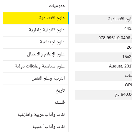
عموميات
علوم اقتصادية
لوم اقتصادية
443
علوم قانونية وادارية
978.9961.0.0496.
علوم اجتماعية
26
علوم الإعلام والاتصال
15x2
August, 201
علوم سياسية وعلاقات دولية
تاب
التربية وعلم النفس
OP
تاريخ
640. دج
فلسفة
لغات وآداب عربية وامازغية
لغات وآداب أجنبية