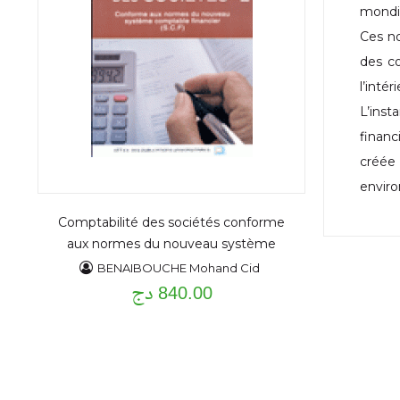
mondia
Ces no
des co
l’inté
L’inst
financ
créée
enviro
Comptabilité des sociétés conforme
aux normes du nouveau système
comptable financier (S,C,F) T1
BENAIBOUCHE Mohand Cid
840.00 دج