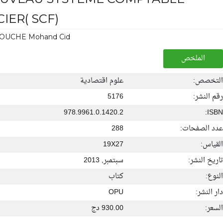
IER( SCF)
OUCHE Mohand Cid
الملخص
التخصص:
علوم اقتصادية
رقم النشر:
5176
978.9961.0.1420.2
ISBN:
عدد الصفحات:
288
القياس:
19X27
تاريخ النشر:
سبتمبر, 2013
النوع:
كتاب
دار النشر:
OPU
السعر:
930.00 دج