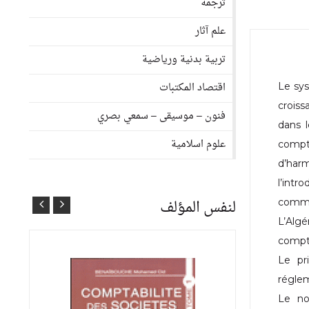
ترجمة
علم آثار
تربية بدنية ورياضية
اقتصاد المكتبات
Le sys
croiss
فنون – موسيقى – سمعي بصري
dans l
علوم اسلامية
compt
d’har
l’int
لنفس المؤلف
commu
L’Algé
compta
Le pr
réglem
Le no