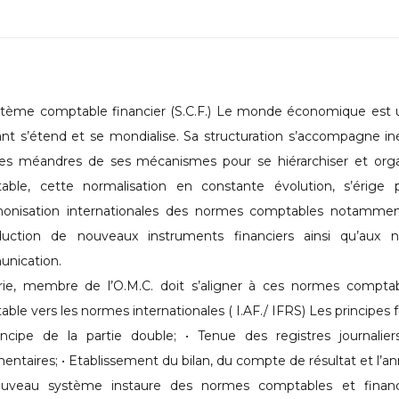
tème comptable financier (S.C.F.) Le monde économique est un
ant s’étend et se mondialise. Sa structuration s’accompagne in
es méandres de ses mécanismes pour se hiérarchiser et organi
able, cette normalisation en constante évolution, s’érige
monisation internationales des normes comptables notamment
roduction de nouveaux instruments financiers ainsi qu’aux 
nication.
rie, membre de l’O.M.C. doit s’aligner à ces normes comptabl
ble vers les normes internationales ( I.AF./ IFRS) Les principes
incipe de la partie double; • Tenue des registres journalie
entaires; • Etablissement du bilan, du compte de résultat et l’a
uveau système instaure des normes comptables et financi