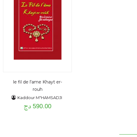
le fil de l'ame Khayt er-
rouh
Kaddour M"HAMSADJI
590.00 دج