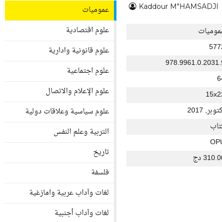
Kaddour M"HAMSADJI
عموميات
علوم اقتصادية
موميات
577
علوم قانونية وادارية
978.9961.0.2031.
علوم اجتماعية
6
علوم الإعلام والاتصال
15x2
توبر, 2017
علوم سياسية وعلاقات دولية
تاب
التربية وعلم النفس
OP
تاريخ
310. دج
فلسفة
لغات وآداب عربية وامازغية
لغات وآداب أجنبية