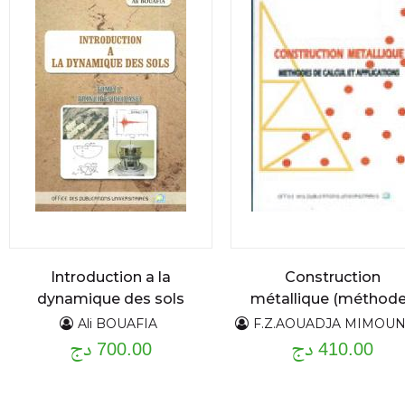
Introduction a la
Construction
dynamique des sols
métallique (méthod
Tome 1 (principe de
de calcul et
Ali BOUAFIA
F.Z.AOUADJA MIMOU
410.00 دج
applications )
700.00 دج
base)