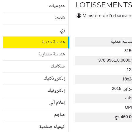
LOTISSEMENT
عموميات
Ministére de l'urbanisme
فلاحة
ري
ندسة مدنية
هندسة مدنية
315
هندسة معمارية
978.9961.0.0600.
ميكانيك
12
إلكتروتكنيك
18x2
راير, 2015
إلكترونيك
تاب
إعلام آلي
OP
مناجم
460. دج
كيمياء صناعية