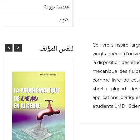
هندسة نووية
ضوء
Ce livre s’inspire l
لنفس المؤلف
vingt années à l’unive
la disposition des ét
mécanique des fluides
comme livre de cours 
<br>La plupart des
applications pratiqu
étudiants LMD : Scienc