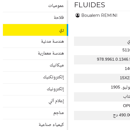
FLUIDES
عموميات
Boualem REMINI
فلاحة
ري
ي
هندسة مدنية
511
هندسة معمارية
978.9961.0.1346.
ميكانيك
14
إلكتروتكنيك
15X2
ليو, 1905
إلكترونيك
تاب
إعلام آلي
OP
مناجم
490. دج
كيمياء صناعية