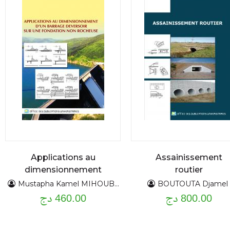
Applications au
Assainissement
dimensionnement
routier
d'un barrage deversoir
Mustapha Kamel MIHOUBI
BOUTOUTA Djamel
800.00 دج
460.00 دج
sur une fondation non
rocheuse