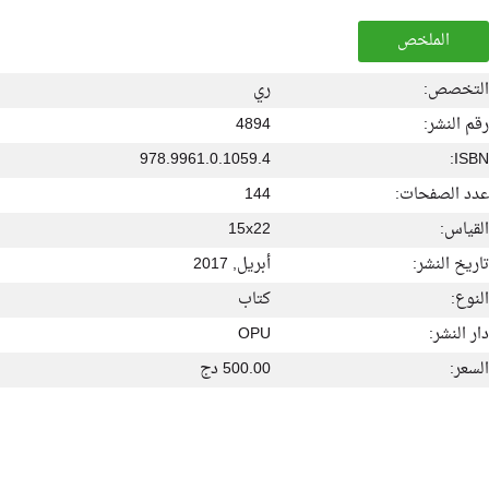
الملخص
التخصص:
ري
رقم النشر:
4894
978.9961.0.1059.4
ISBN:
عدد الصفحات:
144
القياس:
15x22
تاريخ النشر:
أبريل, 2017
النوع:
كتاب
دار النشر:
OPU
السعر:
500.00 دج