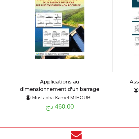
Applications au
Ass
dimensionnement d'un barrage
deversoir sur une fondation non
Mustapha Kamel MIHOUBI
460.00 دج
rocheuse