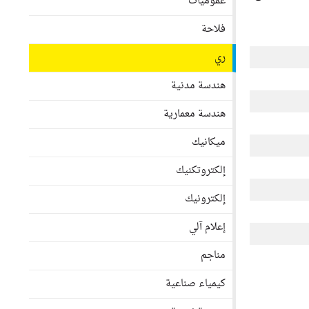
عموميات
فلاحة
ري
هندسة مدنية
هندسة معمارية
ميكانيك
إلكتروتكنيك
إلكترونيك
إعلام آلي
مناجم
كيمياء صناعية