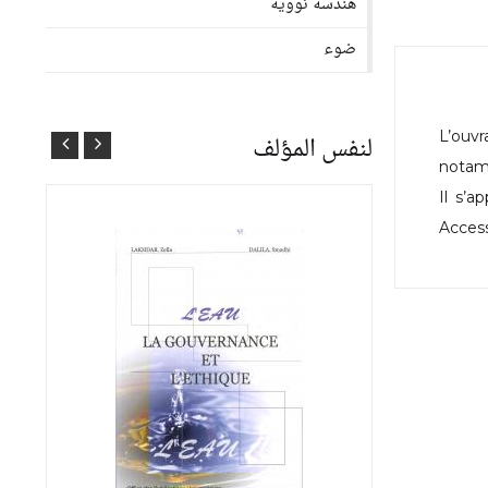
هندسة نووية
ضوء
L’ouvr
لنفس المؤلف
notam
Il s’a
Access