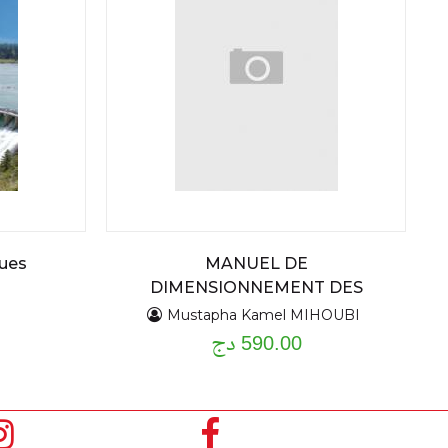
ues
MANUEL DE
DIMENSIONNEMENT DES
BARRAGES EN MATERIAUX
Mustapha Kamel MIHOUBI
590.00 دج
LOCAUX