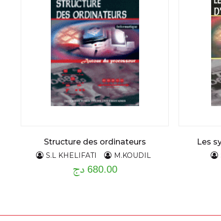
Structure des ordinateurs
Les s
S.L KHELIFATI
M.KOUDIL
680.00 دج