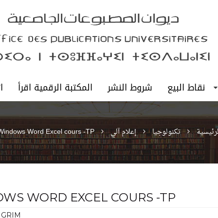
نقاط البيع
شروط النشر
المكتبة الرقمية اقرأ
ا
لرئيسية
تكنولوجيا
إعلام آلي
Windows Word Excel cours -TP
WS WORD EXCEL COURS -TP
a GRIM