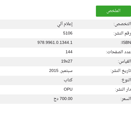
الملخص
التخصص:
إعلام آلي
رقم النشر:
5106
978.9961.0.1344.1
ISBN:
عدد الصفحات:
144
القياس:
19x27
تاريخ النشر:
سبتمبر, 2015
النوع:
كتاب
دار النشر:
OPU
السعر:
700.00 دج