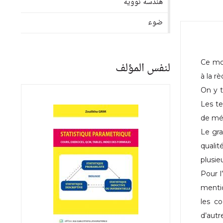
هندسة نووية
ضوء
Ce mod
لنفس المؤلف
à la r
On y t
Les te
de mé
Le gra
qualit
plusie
Pour l
mentio
les c
d’autr