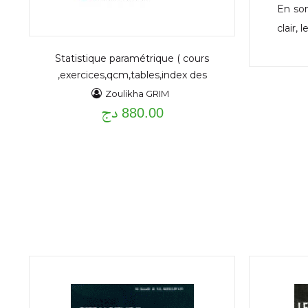
En som
clair,
Statistique paramétrique ( cours
,exercices,qcm,tables,index des
formules)
Zoulikha GRIM
880.00 دج