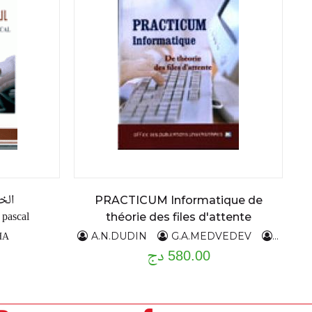
الخ
PRACTICUM Informatique de
ascal -
théorie des files d'attente
HA
A.N.DUDIN
G.A.MEDVEDEV
Y.V.ME
580.00 دج