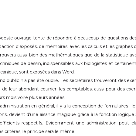
este ouvrage tente de répondre à beaucoup de questions des ét
èdaction d'éxposés, de mémoires, avec les calculs et les graphes 
rouvera aussi bien des mathématiques que de la statistique avec
chniques de dessin, indispensables aux biologistes et certainem
canique, sont exposées dans Word.
nd public n’a pas été oublié. Les secrétaires trouveront des exer
é de leur abondant courrier; les comptables, aussi pour des exer
urs mois voire plusieurs années.
’administration en général, il y a la conception de formulaires ; 
ns, devient d’une aisance magique grâce à la fonction logique S
oefficients respectifs. Evidemment une administration peut 
es critères, le principe sera le même.