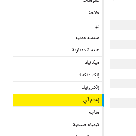
عموميات
فلاحة
ري
هندسة مدنية
هندسة معمارية
ميكانيك
إلكتروتكنيك
إلكترونيك
إعلام آلي
مناجم
كيمياء صناعية