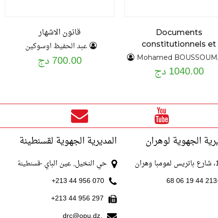
قانون الاشهار
Documents
constitutionnels et
عبد الحفيظ اوسوكين
politiques 1919 - 201
700.00 دج
Mohamed BOUSSOU
TI
1040.00 دج
رية الجهوية لوهران
المديرية الجهوية لقسنطينة
با وهران
حي النخيل, عين الباي
-قسنطينة
070 956 44 213+
+213
297 956 44 213+
drc@opu.dz,