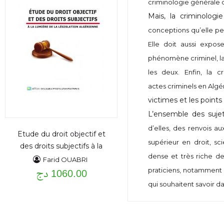
criminologie générale 
Mais, la criminologi
conceptions qu’elle peu
Elle doit aussi expos
phénomène criminel, la
les deux. Enfin,
la c
actes
criminels en Algér
victimes et les points
L’ensemble des sujets
d’elles, des renvois a
Etude du droit objectif et
supérieur en droit, sc
des droits subjectifs à la
dense et très riche d
lumière de la législation
Farid OUABRI
1060.00 دج
Algérienne
praticiens, notamment
qui
souhaitent savoir d