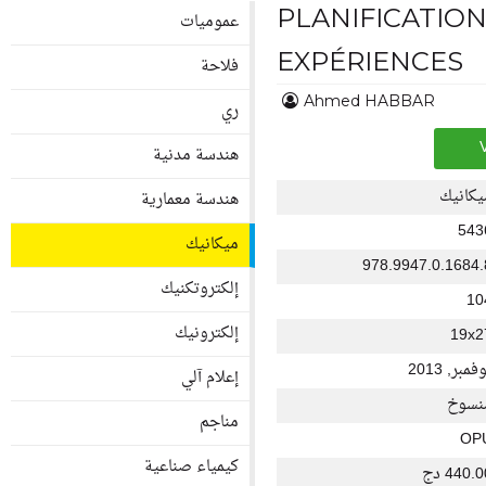
PLANIFICATIO
عموميات
EXPÉRIENCES
فلاحة
Ahmed HABBAR
ري
هندسة مدنية
يكانيك
هندسة معمارية
543
ميكانيك
978.9947.0.1684.
إلكتروتكنيك
10
إلكترونيك
19x2
فمبر, 2013
إعلام آلي
نسوخ
مناجم
OP
كيمياء صناعية
440. دج