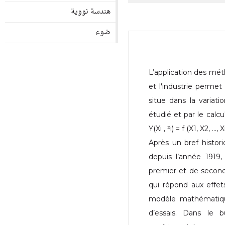
هندسة نووية
ضوء
L’application des mét
et l'industrie permet
situe dans la variat
étudié et par le calc
Y(Xi , ²i) = f (X1, X2, ..., X
Après un bref histor
depuis l’année 1919
premier et de second
qui répond aux effet
modèle mathématiqu
d’essais. Dans le b