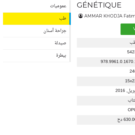
GÉNÉTIQUE
عموميات
AMMAR KHODJA Fati
طب
جراحة أسنان
ب
صيدلة
542
بيطرة
978.9961.0.1670.
24
15x2
ريل, 2016
تاب
OP
630. دج