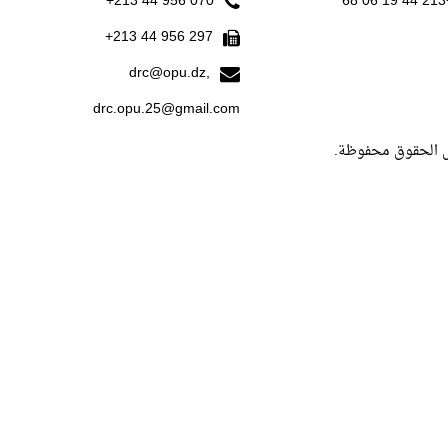
070 956 44 213+
+213
297 956 44 213+
drc@opu.dz,
drc.opu.25@gmail.com
ل الحقوق محفوظة.