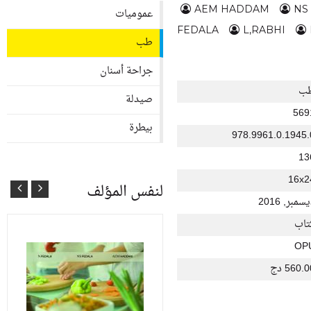
AEM HADDAM
NS
عموميات
FEDALA
L,RABHI
طب
جراحة أسنان
ب
صيدلة
569
بيطرة
978.9961.0.1945.
13
16x2
لنفس المؤلف
سمبر, 2016
تاب
OP
560. دج