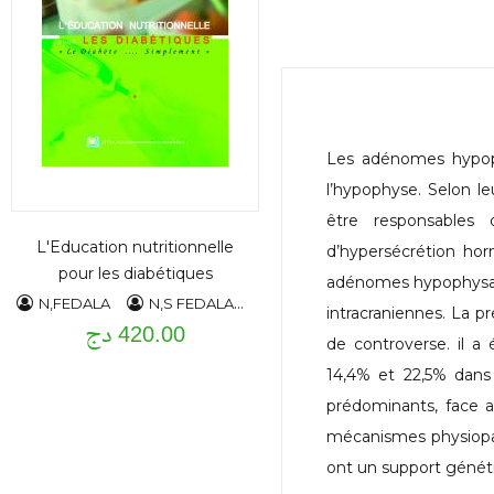
Les adénomes hypop
l’hypophyse. Selon leu
être responsables
L'Education nutritionnelle
d’hypersécrétion hor
pour les diabétiques
adénomes hypophysair
N,FEDALA
N,S FEDALA
AEM HADDAM
intracraniennes. La 
420.00 دج
de controverse. il a
14,4% et 22,5% dans 
prédominants, face 
mécanismes physiopat
ont un support génét