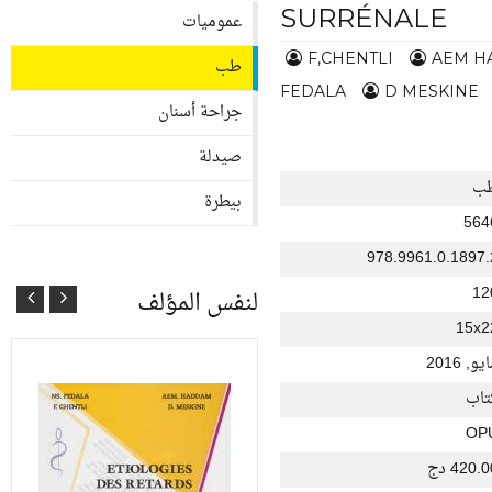
SURRÉNALE
عموميات
F,CHENTLI
AEM H
طب
FEDALA
D MESKINE
جراحة أسنان
صيدلة
ط
بيطرة
564
978.9961.0.1897.
12
لنفس المؤلف
15x2
مايو, 20
كتا
OP
420.00 