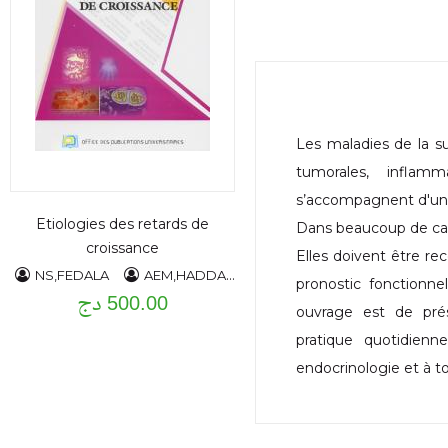
Les maladies de la su
tumorales, inflamm
s’accompagnent d'un e
Etiologies des retards de
Dans beaucoup de cas,
croissance
Elles doivent être r
NS,FEDALA
AEM,HADDAM
F,CHENTLI
D,MESKINE
pronostic fonctionnel
500.00 دج
ouvrage est de prés
pratique quotidienn
endocrinologie et à t