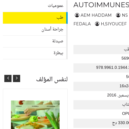
AUTOIMMUNE
عموميات
AEM HADDAM
NS
طب
FEDALA
H,SIYOUCEF
جراحة أسنان
صيدلة
ب
بيطرة
569
978.9961.0.1944.
5
لنفس المؤلف
16x2
سمبر, 2016
تاب
OP
330. دج