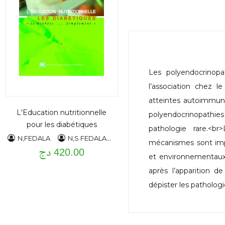
Les polyendocrinop
l’association chez 
atteintes autoimmunes
L'Education nutritionnelle
polyendocrinopathies 
pour les diabétiques
pathologie rare.<b
N,FEDALA
N,S FEDALA
AEM HADDAM
mécanismes sont imp
420.00 دج
et environnementaux
après l’apparition de
dépister les pathologi