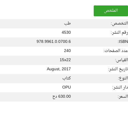
الملخص
التخصص:
طب
رقم النشر:
4530
978.9961.0.0700.6
ISBN:
عدد الصفحات:
240
القياس:
15x22
تاريخ النشر:
August, 2017
النوع:
كتاب
دار النشر:
OPU
السعر:
630.00 دج