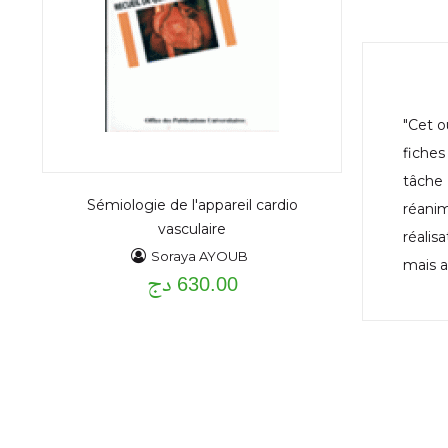
"Cet o
fiches
tâche 
Sémiologie de l'appareil cardio
réani
vasculaire
réalis
Soraya AYOUB
mais a
630.00 دج