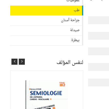
عموميات
طب
جراحة أسنان
صيدلة
بيطرة
لنفس المؤلف