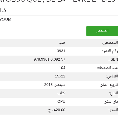
T3
AYOUB
الملخص
التخصص:
طب
رقم النشر:
3931
978.9961.0.0927.7
ISBN:
عدد الصفحات:
104
القياس:
15x22
تاريخ النشر:
سبتمبر, 2013
النوع:
كتاب
دار النشر:
OPU
السعر:
420.00 دج