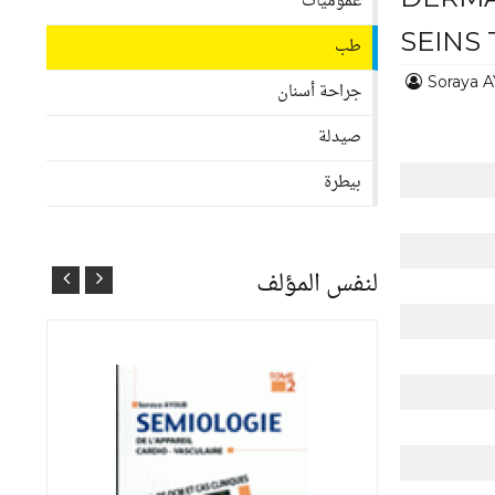
عموميات
SEINS 
طب
Soraya 
جراحة أسنان
صيدلة
بيطرة
لنفس المؤلف