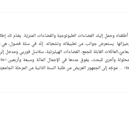
ذي أطلقناه وحمل إليك الفضاءات الطبولوجيّة والفضاءات المتريّة. يقدّم لك إطل
ّة وميزاتها. يستعرض جوانب من تطبيقاته وتشعبّاته. إنّه في ستّة فصول، هي:
اعيّ،العائلات القابلة للجمع، الفضاءات الهيلبرتيّة، سلاسل فوريي ومدخل إل
المؤثّرات. ذ
بالجائزة الثانية للمجلس الأعلى للغة العربيّة في مسابقة 2012.<br> ... موجّه إلى الجمهور العريض من طلبة السنة الثانية من المرحلة الج