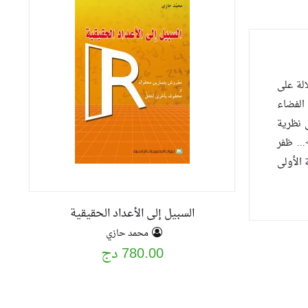
الة على
 الفضاء
ى نظرية
يّلنا كالعادة كلّ فصل بخزّان من مسائل وتمارين محلولة وأخرى للبحث، يفوق عددها في الإجمال المائة وسبعة وأربعين.<br>... ظفر
امعيّة الأولى
السبيل إلى الأعداد الحقيقية
محمد حازي
780.00 دج