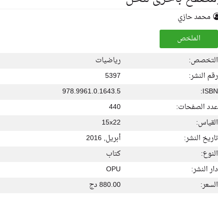
محمد حازي
الملخص
التخصص:
رياضيات
رقم النشر:
5397
978.9961.0.1643.5
ISBN:
عدد الصفحات:
440
القياس:
15x22
تاريخ النشر:
أبريل, 2016
النوع:
كتاب
دار النشر:
OPU
السعر:
880.00 دج