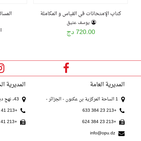
كتاب الإمتحانات في القياس و المكاملة
المسا
يوسف عتيق
I
720.00 دج
المديرية العامة
المديرية ال
1 الساحة المركزية بن عكنون - الجزائر -
43، نهج ديدوش مراد الجزائر
+213 41 511 521
+213 23 384 633
+213 41 511 520
+213 23 384 624
info@opu.dz