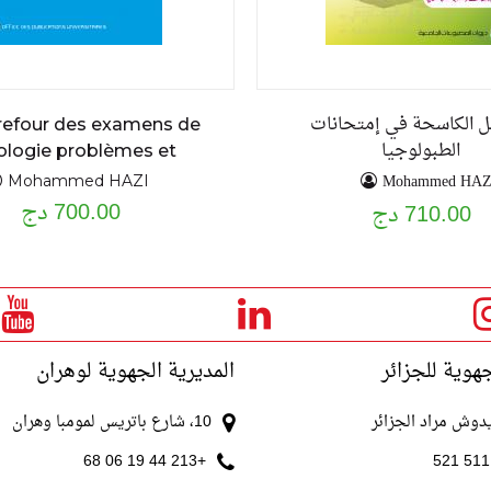
ئل الكاسحة في إمتحانات
refour des examens de
الطبولوجيا
ologie problèmes et
exercices résolus
Mohammed HAZ
Mohammed HAZI
700.00 دج
710.00 دج
جهوية للجزائر
المديرية الجهوية لوهران
10، شارع باتريس لمومبا وهران
+213 44 19 06 68