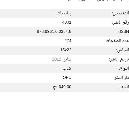
التخصص:
رياضيات
رقم النشر:
4301
978.9961.0.0384.8
ISBN:
عدد الصفحات:
274
القياس:
15x22
تاريخ النشر:
يناير, 2012
النوع:
كتاب
دار النشر:
OPU
السعر:
640.00 دج