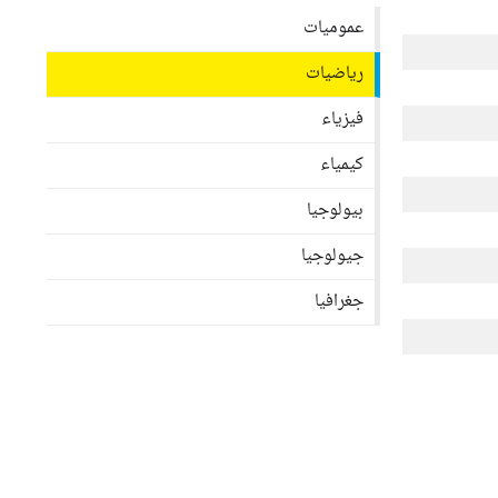
عموميات
رياضيات
فيزياء
كيمياء
بيولوجيا
جيولوجيا
جغرافيا