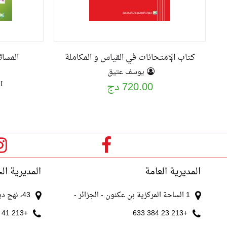
كتاب الإمتحانات في القياس و المكاملة
المسا
يوسف عتيق
I
720.00 دج
المديرية العامة
المديرية ال
1 الساحة المركزية بن عكنون - الجزائر -
43، نهج ديدوش مراد الجزائر
+213 41 511 521
+213 23 384 633