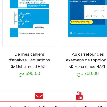
De mes cahiers
Au carrefour des
d’analyse… équations
examens de topolog
différentielles
problèmes et
Mohammed HAZI
Mohammed HAZI
700.00 دج
exercices résolus
590.00 دج
ordinaires du premier
et second ordre :
assise théorique et
applications cours
détaillé et exercices
résolus