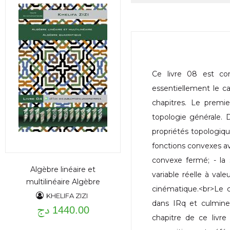
Ce livre 08 est con
essentiellement le ca
chapitres. Le premi
topologie générale. D
propriétés topologiqu
fonctions convexes av
convexe fermé; - la 
Algèbre linéaire et
variable réelle à vale
multilinéaire Algèbre
cinématique.<br>Le c
quadratique
KHELIFA ZIZI
dans IRq et culmine
1440.00 دج
chapitre de ce livre