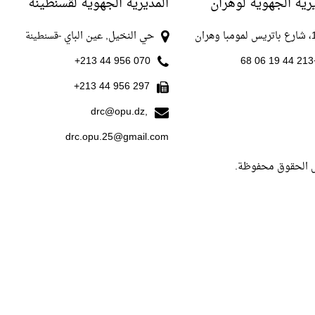
رية الجهوية لوهران
المديرية الجهوية لقسنطينة
با وهران
حي النخيل, عين الباي
-قسنطينة
070 956 44 213+
+213
297 956 44 213+
drc@opu.dz,
drc.opu.25@gmail.com
ل الحقوق محفوظة.