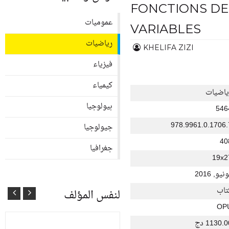
FONCTIONS DE
عموميات
VARIABLES
رياضيات
KHELIFA ZIZI
فيزياء
كيمياء
ياضيات
بيولوجيا
546
978.9961.0.1706.
جيولوجيا
40
جغرافيا
19x2
نيو, 2016
تاب
لنفس المؤلف
OP
1130. دج