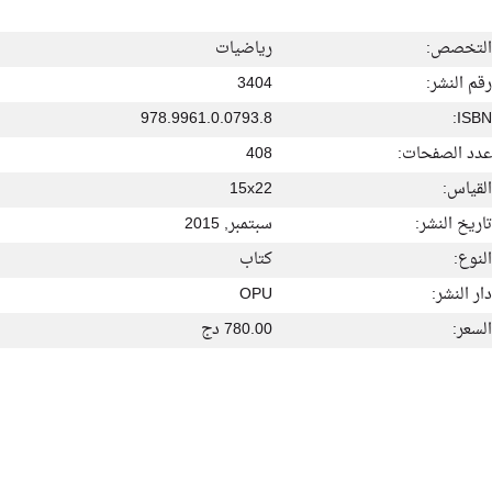
التخصص:
رياضيات
رقم النشر:
3404
978.9961.0.0793.8
ISBN:
عدد الصفحات:
408
القياس:
15x22
تاريخ النشر:
سبتمبر, 2015
النوع:
كتاب
دار النشر:
OPU
السعر:
780.00 دج