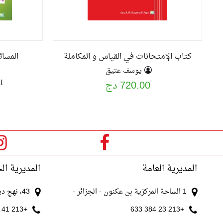
كتاب الإمتحانات في القياس و المكاملة
المسا
يوسف عتيق
I
720.00 دج
المديرية العامة
المديرية ال
1 الساحة المركزية بن عكنون - الجزائر -
43، نهج ديدوش مراد الجزائر
+213 41 511 521
+213 23 384 633