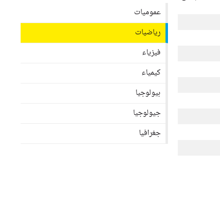
عموميات
رياضيات
فيزياء
كيمياء
بيولوجيا
جيولوجيا
جغرافيا