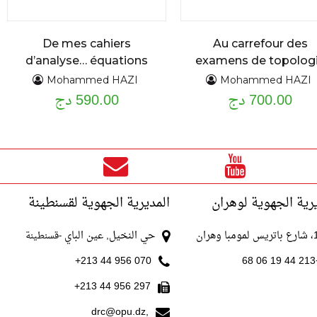
De mes cahiers
Au carrefour des
d’analyse… équations
examens de topolog
différentielles
problèmes et
Mohammed HAZI
Mohammed HAZI
700.00 دج
exercices résolus
590.00 دج
ordinaires du premier
et second ordre :
assise théorique et
applications cours
détaillé et exercices
résolus
رية الجهوية لوهران
المديرية الجهوية لقسنطينة
با وهران
حي النخيل, عين الباي
-قسنطينة
070 956 44 213+
+213
297 956 44 213+
drc@opu.dz,