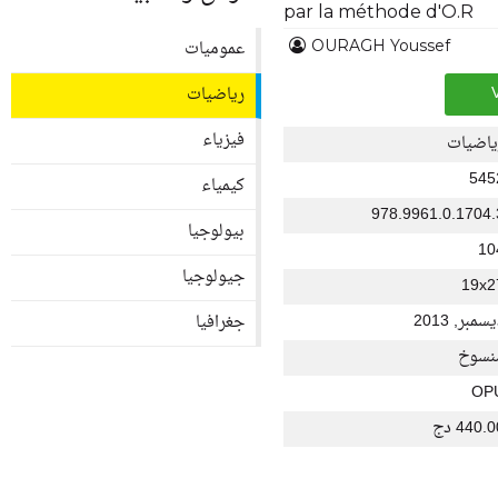
par la méthode d'O.R
عموميات
OURAGH Youssef
رياضيات
فيزياء
ياضيات
545
كيمياء
978.9961.0.1704.
بيولوجيا
10
جيولوجيا
19x2
سمبر, 2013
جغرافيا
نسوخ
OP
440. دج