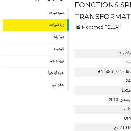
FONCTIONS SPÉ
عموميات
TRANSFORMATI
رياضيات
Mohamed FELLAH
فيزياء
كيمياء
ياضيات
بيولوجيا
542
978.9961.0.1686.
جيولوجيا
24
جغرافيا
16x2
سمبر, 2013
تاب
OP
710. دج