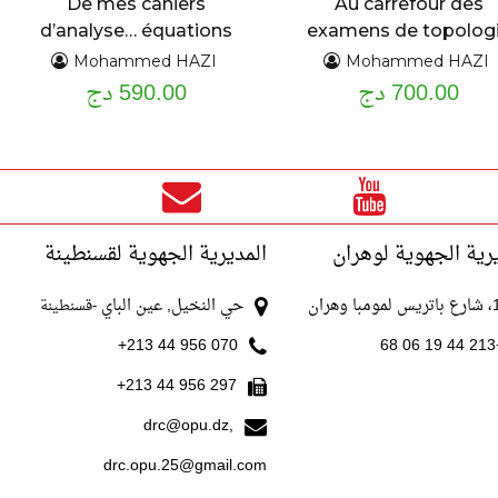
De mes cahiers
Au carrefour des
d’analyse… équations
examens de topolog
différentielles
problèmes et
Mohammed HAZI
Mohammed HAZI
700.00 دج
exercices résolus
590.00 دج
ordinaires du premier
et second ordre :
assise théorique et
applications cours
détaillé et exercices
résolus
رية الجهوية لوهران
المديرية الجهوية لقسنطينة
با وهران
حي النخيل, عين الباي
-قسنطينة
070 956 44 213+
+213
297 956 44 213+
drc@opu.dz,
drc.opu.25@gmail.com