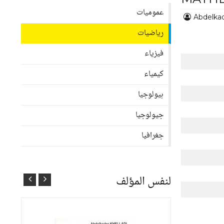
عموميات
Abdelka
رياضيات
فيزياء
كيمياء
بيولوجيا
جيولوجيا
جغرافيا
لنفس المؤلف