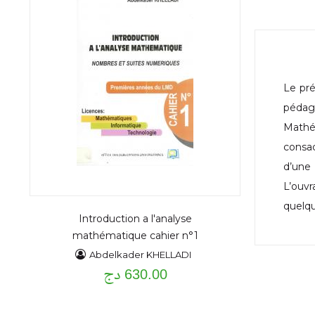
Le pré
pédag
Mathém
consac
d’une 
L’ouvr
quelqu
Introduction a l'analyse
mathématique cahier n°1
Abdelkader KHELLADI
630.00 دج