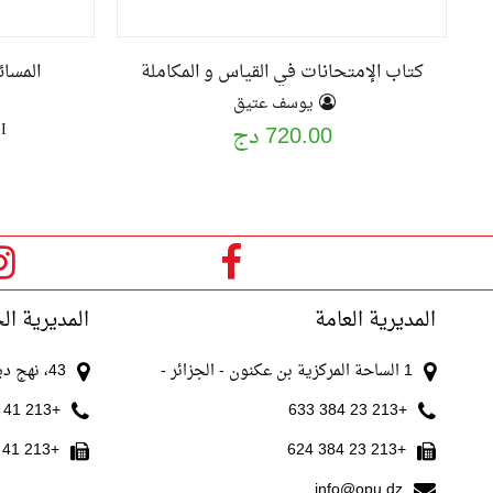
كتاب الإمتحانات في القياس و المكاملة
المسا
يوسف عتيق
I
720.00 دج
المديرية العامة
المديرية ال
1 الساحة المركزية بن عكنون - الجزائر -
43، نهج ديدوش مراد الجزائر
+213 41 511 521
+213 23 384 633
+213 41 511 520
+213 23 384 624
info@opu.dz