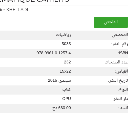
der KHELLADI
الملخص
التخصص:
رياضيات
رقم النشر:
5035
978.9961.0.1257.4
ISBN:
عدد الصفحات:
232
القياس:
15x22
تاريخ النشر:
سبتمبر, 2015
النوع:
كتاب
دار النشر:
OPU
السعر:
630.00 دج