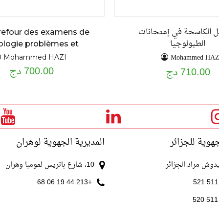
ئل الكاسحة في إمتحانات
refour des examens de
الطبولوجيا
ologie problèmes et
exercices résolus
Mohammed HAZ
Mohammed HAZI
700.00 دج
710.00 دج
جهوية للجزائر
المديرية الجهوية لوهران
10، شارع باتريس لمومبا وهران
+213 44 19 06 68