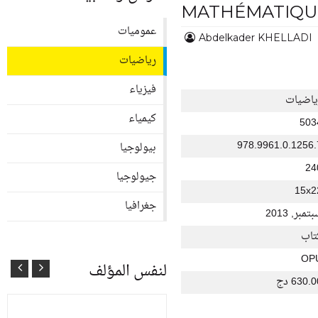
MATHÉMATIQUE
عموميات
Abdelkader KHELLADI
رياضيات
فيزياء
ياضيات
كيمياء
503
978.9961.0.1256.
بيولوجيا
24
جيولوجيا
15x2
جغرافيا
تمبر, 2013
تاب
OP
لنفس المؤلف
630. دج