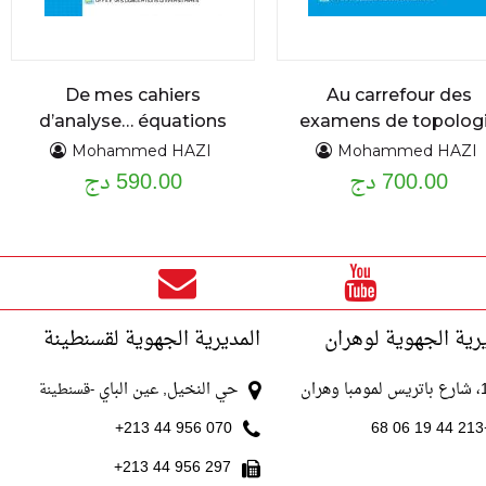
De mes cahiers
Au carrefour des
d’analyse… équations
examens de topolog
différentielles
problèmes et
Mohammed HAZI
Mohammed HAZI
700.00 دج
exercices résolus
590.00 دج
ordinaires du premier
et second ordre :
assise théorique et
applications cours
détaillé et exercices
résolus
رية الجهوية لوهران
المديرية الجهوية لقسنطينة
با وهران
حي النخيل, عين الباي
-قسنطينة
070 956 44 213+
+213
297 956 44 213+