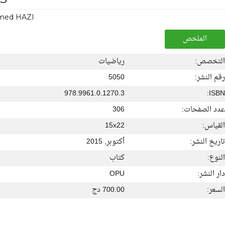
ed HAZI
الملخص
التخصص:
رياضيات
رقم النشر:
5050
978.9961.0.1270.3
ISBN:
عدد الصفحات:
306
القياس:
15x22
تاريخ النشر:
أكتوبر, 2015
النوع:
كتاب
دار النشر:
OPU
السعر:
700.00 دج