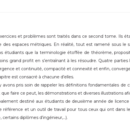
Exercices et problèmes sont traités dans ce second tome. Ils é
e des espaces métriques. En réalité, tout est ramené sous le sob
ns étudiants que la terminologie étoffée de théorème, proposit
ins grand profit en s’entraînant à les résoudre. Quatre parties 
gence et continuité, compacité et connexité et enfin, converg
pitre est consacré à chacune d’elles.
 avons pris soin de rappeler les définitions fondamentales de cha
 que faire ce peut, les démonstrations et diverses illustrations afin
ipalement destiné aux étudiants de deuxième année de licence
de référence et un outil de travail pour tous ceux qui ont dans 
, certains diplômes d’ingénieur,…).