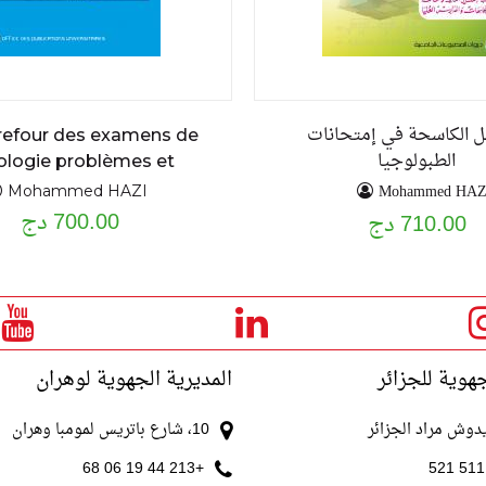
ئل الكاسحة في إمتحانات
refour des examens de
الطبولوجيا
ologie problèmes et
exercices résolus
Mohammed HAZ
Mohammed HAZI
700.00 دج
710.00 دج
جهوية للجزائر
المديرية الجهوية لوهران
10، شارع باتريس لمومبا وهران
+213 44 19 06 68