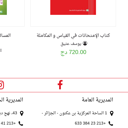
كتاب الإمتحانات في القياس و المكاملة
المسا
يوسف عتيق
I
720.00 دج
المديرية العامة
المديرية ال
1 الساحة المركزية بن عكنون - الجزائر -
43، نهج ديدوش مراد الجزائر
+213 41 511 521
+213 23 384 633