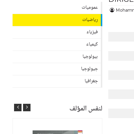
عموميات
Mohamm
رياضيات
فيزياء
كيمياء
بيولوجيا
جيولوجيا
جغرافيا
لنفس المؤلف