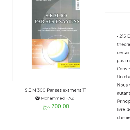
• 215 
théori
certai
pas mo
Conver
Un cha
Nous y
S,E,M 300 Par ses examens T1
autant
Mohammed HAZI
Princ
700.00 دج
livre 
chimie