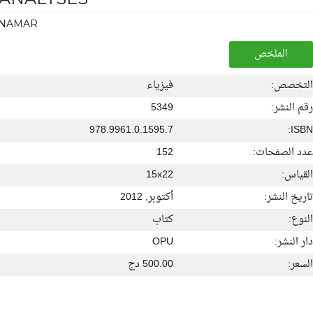
ENAMAR
الملخص
التخصص:
فيزياء
رقم النشر:
5349
978.9961.0.1595.7
ISBN:
عدد الصفحات:
152
القياس:
15x22
تاريخ النشر:
أكتوبر, 2012
النوع:
كتاب
دار النشر:
OPU
السعر:
500.00 دج