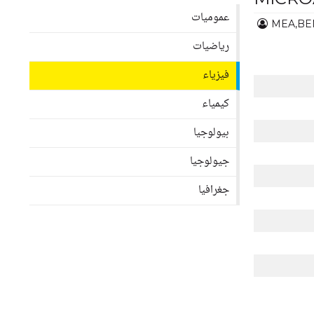
عموميات
MEA,B
رياضيات
فيزياء
كيمياء
بيولوجيا
جيولوجيا
جغرافيا