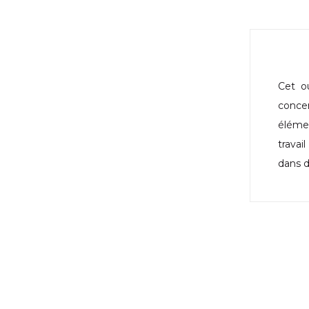
Cet o
concer
élémen
travai
dans d