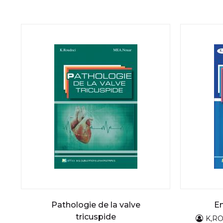
Pathologie de la valve
Em
tricuspide
K,R