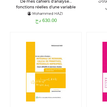
حانات
De mes cahiers d’analyse…
ي
fonctions réelles d’une variable
réelle : limites, continuité et..
Mohammed HAZI
630.00 دج
Cours détaillé et exercices
résolus