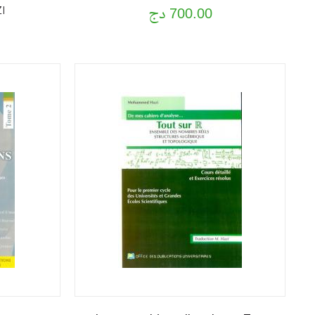
700.00 دج
I