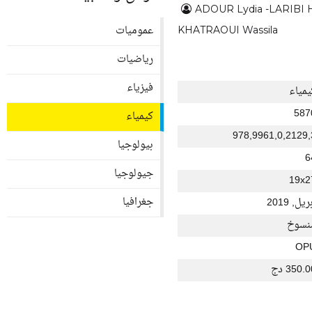
ADOUR Lydia -LARIBI 
عموميات
KHATRAOUI Wassila
رياضيات
فيزياء
يمياء
587
كيمياء
978,9961,0,2129,
بيولوجيا
6
جيولوجيا
19x2
جغرافيا
ريل, 2019
نسوخ
OP
350. دج