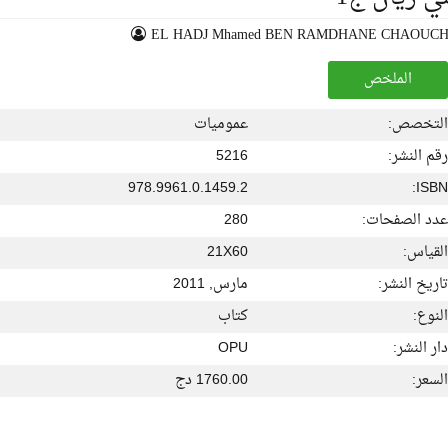
EL HADJ Mhamed BEN RAMDHANE CHAOUC
الملخص
التخصص:
عموميات
رقم النشر:
5216
978.9961.0.1459.2
ISBN:
عدد الصفحات:
280
القياس:
21X60
تاريخ النشر:
مارس, 2011
النوع:
كتاب
دار النشر:
OPU
السعر:
1760.00 دج