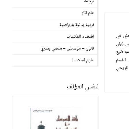
ترجمة
علم آثار
تربية بدنية ورياضية
مثل في
اقتصاد المكتبات
 من بني زيان
فنون – موسيقى – سمعي بصري
لمواضيع
الثقافي. - القسم
علوم اسلامية
 وتاريخي
لنفس المؤلف