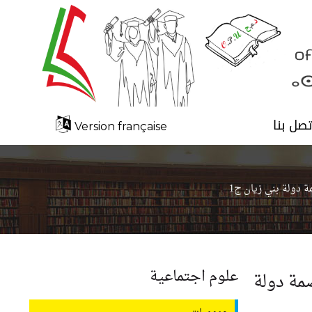
تصل بنا
Version française
 دولة بني زيان ج1
علوم اجتماعية
مة دولة