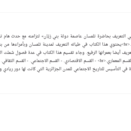
 في التعريف بحاضرة تلمسان عاصمة دولة بني زيّان» لتزامنه مع حدث هام ت
تخصيص هذه السنة 2011 "تلمسان عاصمة الثقافة الإسلامية".<br>يحتوي هذا الكتاب في طياته التعريف لمدينة تلمسان وبأمراءها
لتعريف أيضا بعمرانها الرفيع. وجاء تقسيم هذا الكتاب في عدة فصول شملت ا
التالية: - القسم الجغرافي. - القسم التاريخي. - القسم الفني. - القسم المعماري.<br> - القسم الاقتصادي. - القسم الاجتماعي. - القسم 
ب بمعلوماته الغزيرة في التأسيس للتاريخ الاجتماعي للمدن الجزائرية التي كانت لها دور ريادي