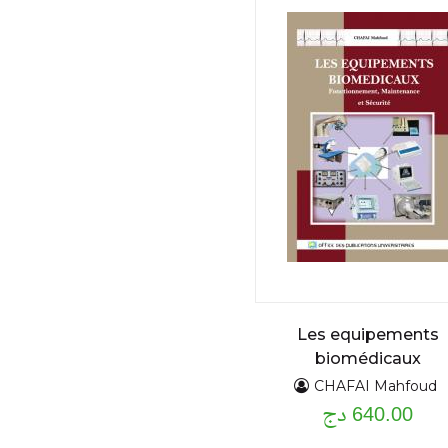
Les equipements
biomédicaux
fonctionnement,
CHAFAI Mahfoud
640.00 دج
Maintenance et
sécurité