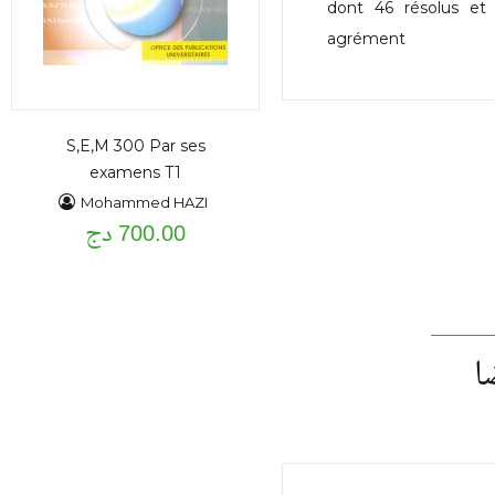
dont 46 résolus et
agrément
S,E,M 300 Par ses
examens T1
Mohammed HAZI
700.00 دج
ا