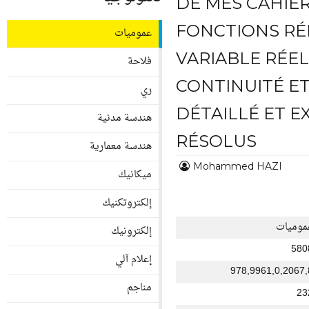
DE MES CAHIER
FONCTIONS RÉ
عموميات
VARIABLE RÉELL
فلاحة
CONTINUITÉ ET
ري
DÉTAILLÉ ET E
هندسة مدنية
RÉSOLUS
هندسة معمارية
Mohammed HAZI
ميكانيك
إلكتروتكنيك
موميات
إلكترونيك
580
إعلام آلي
978,9961,0,2067,
مناجم
23