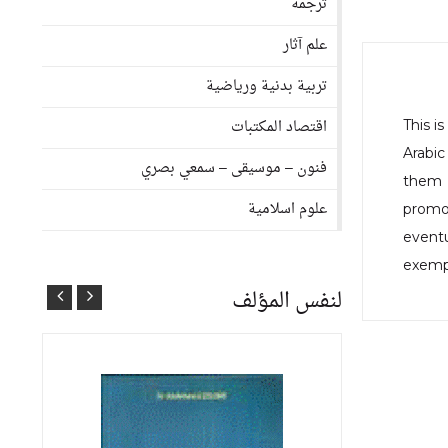
ترجمة
علم آثار
تربية بدنية ورياضية
اقتصاد المكتبات
This i
Arabic
فنون – موسيقى – سمعي بصري
them a
علوم اسلامية
promo
eventu
exempl
لنفس المؤلف