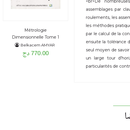
<br>De nombreuses 
assemblages par cla
roulements, les assem
les méthodes pratiqu
Métrologie
par le calcul de la co
Dimensionnelle Tome 1
ensuite la tolérance 
(Elements de base)
Belkacem AMYAR
seul moyen de savoir 
770.00 دج
un large tour d’hor
particularités de con
ا