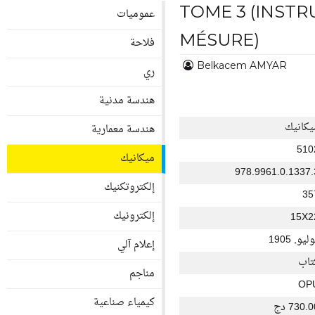
TOME 3 (INST
عموميات
MÉSURE)
فلاحة
Belkacem AMYAR
ري
هندسة مدنية
يكانيك
هندسة معمارية
510
ميكانيك
978.9961.0.1337.
إلكتروتكنيك
35
إلكترونيك
15X2
ليو, 1905
إعلام آلي
تاب
مناجم
OP
كيمياء صناعية
730. دج