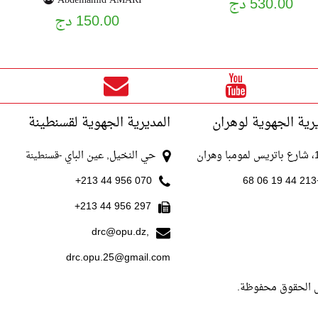
Abdelhamid AMARI
530.00 دج
150.00 دج
رية الجهوية لوهران
المديرية الجهوية لقسنطينة
با وهران
حي النخيل, عين الباي
-قسنطينة
070 956 44 213+
+213
297 956 44 213+
drc@opu.dz,
drc.opu.25@gmail.com
ل الحقوق محفوظة.