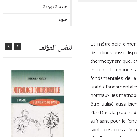
هندسة نووية
ضوء
La métrologie dimens
لنفس المؤلف
disciplines aussi disp
thermodynamique, etc
escient. Il énonce
fondamentales de la
unités fondamentales
normaux, les méthodes
être utilisé aussi bie
<br>Dans la plupart d
suffisant pour le fo
sont consacrés à l’ét