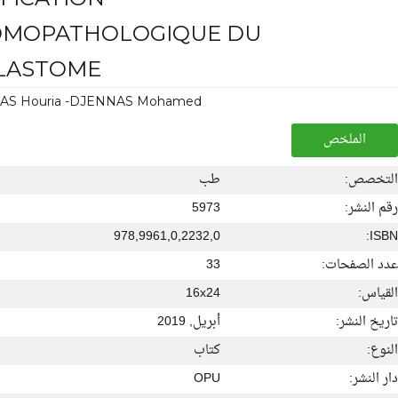
OMOPATHOLOGIQUE DU
LASTOME
AS Houria -DJENNAS Mohamed
الملخص
التخصص:
طب
رقم النشر:
5973
978,9961,0,2232,0
ISBN:
عدد الصفحات:
33
القياس:
16x24
تاريخ النشر:
أبريل, 2019
النوع:
كتاب
دار النشر:
OPU