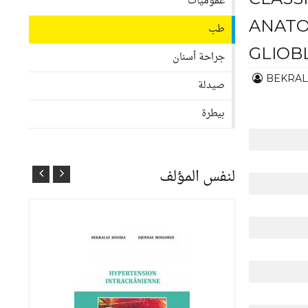
عموميات
ANAT
طب
GLIOB
جراحة أسنان
BEKRAL
صيدلة
بيطرة
لنفس المؤلف