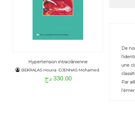
De nom
l’iden
Hypertension intracrânienne
une cl
BEKRALAS Houria -DJENNAS Mohamed
classi
330.00 دج
Par ai
l’émer