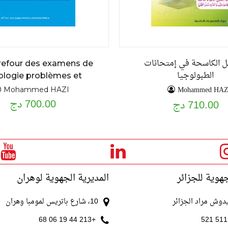
ئل الكاسحة في إمتحانات
refour des examens de
الطبولوجيا
ologie problèmes et
exercices résolus
Mohammed HAZ
Mohammed HAZI
700.00 دج
710.00 دج
جهوية للجزائر
المديرية الجهوية لوهران
10، شارع باتريس لمومبا وهران
+213 44 19 06 68