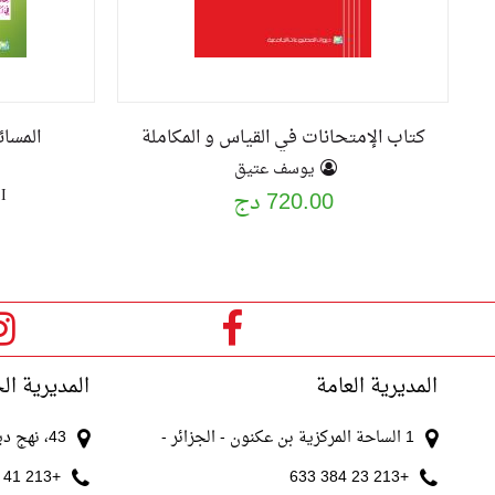
كتاب الإمتحانات في القياس و المكاملة
المسا
يوسف عتيق
I
720.00 دج
المديرية العامة
المديرية ال
1 الساحة المركزية بن عكنون - الجزائر -
43، نهج ديدوش مراد الجزائر
+213 41 511 521
+213 23 384 633