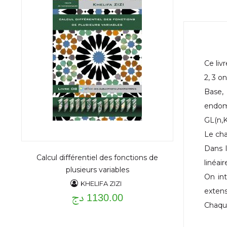
Ce liv
2, 3 on
Base, 
endomo
GL(n,K
Le cha
Dans l
Calcul différentiel des fonctions de
linéai
plusieurs variables
On int
KHELIFA ZIZI
extens
1130.00 دج
Chaque