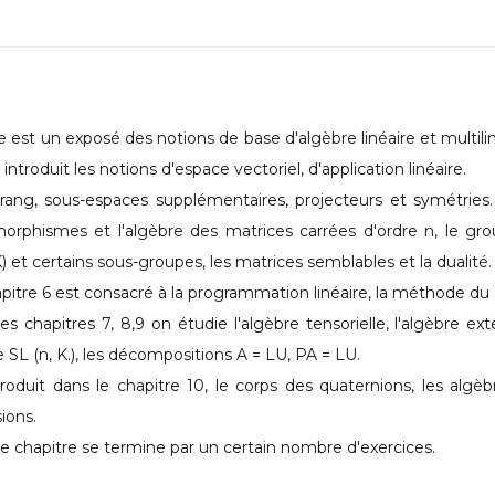
re est un exposé des notions de base d'algèbre linéaire et multili
 introduit les notions d'espace vectoriel, d'application linéaire.
rang, sous-espaces supplémentaires, projecteurs et symétries.
rphismes et l'algèbre des matrices carrées d'ordre n, le gro
) et certains sous-groupes, les matrices semblables et la dualité.
pitre 6 est consacré à la programmation linéaire, la méthode du 
es chapitres 7, 8,9 on étudie l'algèbre tensorielle, l'algèbre ex
re SL (n, K.), les décompositions A = LU, PA = LU.
roduit dans le chapitre 10, le corps des quaternions, les algè
ions.
 chapitre se termine par un certain nombre d'exercices.