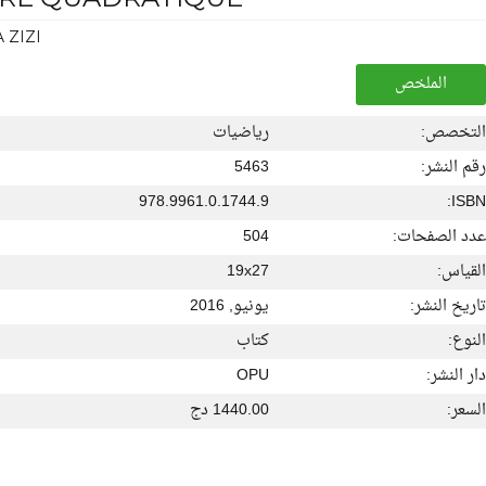
 ZIZI
الملخص
التخصص:
رياضيات
رقم النشر:
5463
978.9961.0.1744.9
ISBN:
عدد الصفحات:
504
القياس:
19x27
تاريخ النشر:
يونيو, 2016
النوع:
كتاب
دار النشر:
OPU
السعر:
1440.00 دج