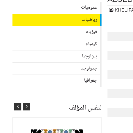
عموميات
KHELIFA
رياضيات
فيزياء
كيمياء
بيولوجيا
جيولوجيا
جغرافيا
لنفس المؤلف