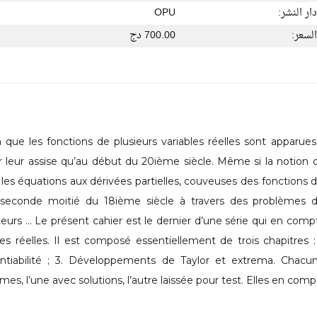
دار النشر:
OPU
السعر:
700.00 دج
 que les fonctions de plusieurs variables réelles sont apparue
r leur assise qu’au début du 20ième siècle. Même si la notion 
, les équations aux dérivées partielles, couveuses des fonctions de
 seconde moitié du 18ième siècle à travers des problèmes d
eurs ... Le présent cahier est le dernier d’une série qui en comp
les réelles. Il est composé essentiellement de trois chapitres : 1
rentiabilité ; 3. Développements de Taylor et extrema. Chac
mes, l’une avec solutions, l’autre laissée pour test. Elles en co