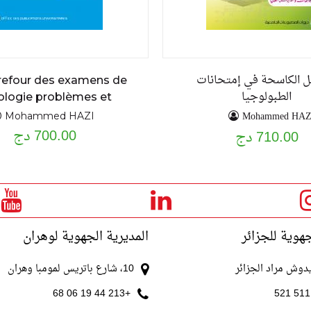
ئل الكاسحة في إمتحانات
refour des examens de
الطبولوجيا
ologie problèmes et
exercices résolus
Mohammed HAZ
Mohammed HAZI
700.00 دج
710.00 دج
جهوية للجزائر
المديرية الجهوية لوهران
10، شارع باتريس لمومبا وهران
+213 44 19 06 68