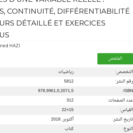
S, CONTINUITÉ, DIFFÉRENTIABILITÉ
OURS DÉTAILLÉ ET EXERCICES
US
ed HAZI
الملخص
التخصص:
رياضيات
رقم النشر:
5812
978,9961,0,2071,5
ISBN:
عدد الصفحات:
312
القياس:
15×22
تاريخ النشر:
أكتوبر, 2018
النوع:
كتاب