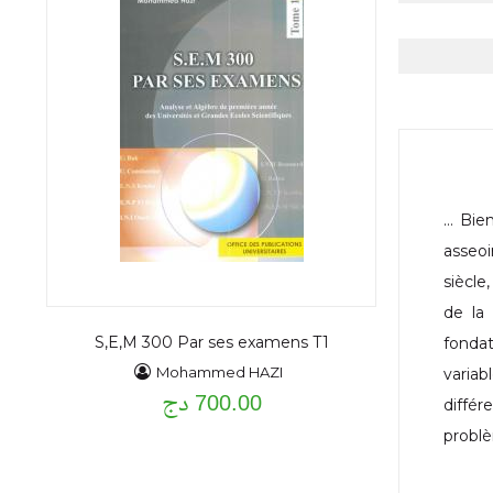
… Bien
asseoi
siècle
de la
S,E,M 300 Par ses examens T1
fondat
Mohammed HAZI
variab
700.00 دج
diffé
problè