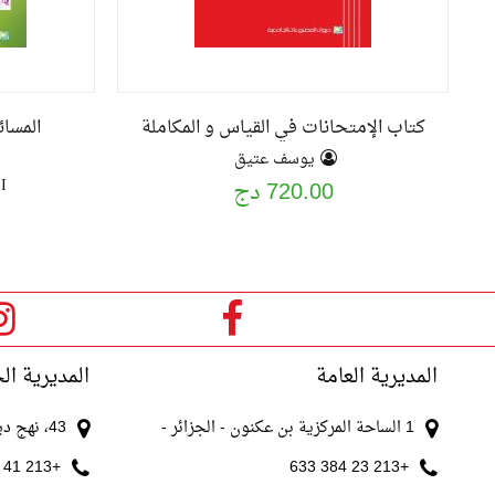
كتاب الإمتحانات في القياس و المكاملة
المسا
يوسف عتيق
I
720.00 دج
المديرية العامة
المديرية ال
1 الساحة المركزية بن عكنون - الجزائر -
43، نهج ديدوش مراد الجزائر
+213 41 511 521
+213 23 384 633