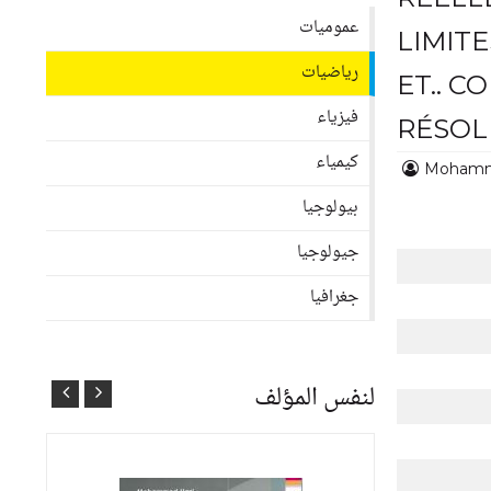
عموميات
LIMITE
رياضيات
ET.. C
فيزياء
RÉSOL
كيمياء
Mohamm
بيولوجيا
جيولوجيا
جغرافيا
لنفس المؤلف