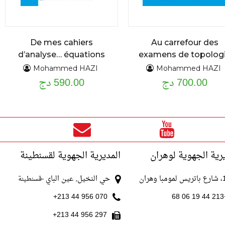
De mes cahiers
Au carrefour des
d’analyse… équations
examens de topolog
différentielles
problèmes et
Mohammed HAZI
Mohammed HAZI
700.00 دج
exercices résolus
590.00 دج
ordinaires du premier
et second ordre :
assise théorique et
applications cours
détaillé et exercices
résolus
رية الجهوية لوهران
المديرية الجهوية لقسنطينة
با وهران
حي النخيل, عين الباي
-قسنطينة
070 956 44 213+
+213
297 956 44 213+