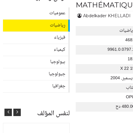
MATHÉMATIQUE
عموميات
Abdelkader KHELLADI
رياضيات
ياضيات
فيزياء
468
9961.0.0797.
كيمياء
18
بيولوجيا
15 X
جيولوجيا
سمبر, 2004
جغرافيا
تاب
OP
480. دج
لنفس المؤلف