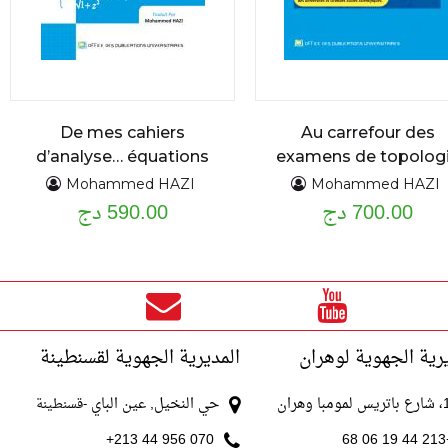
De mes cahiers
Au carrefour des
d’analyse… équations
examens de topolog
différentielles
problèmes et
Mohammed HAZI
Mohammed HAZI
700.00 دج
exercices résolus
590.00 دج
ordinaires du premier
et second ordre :
assise théorique et
applications cours
détaillé et exercices
résolus
رية الجهوية لوهران
المديرية الجهوية لقسنطينة
با وهران
حي النخيل, عين الباي
-قسنطينة
070 956 44 213+
+213