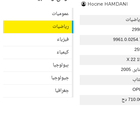
Hocine HAMDANI
عموميات
ياضيات
رياضيات
299
فيزياء
9961.0.0254.
25
كيمياء
15 X
بيولوجيا
اير, 2005
جيولوجيا
تاب
OP
جغرافيا
710. دج