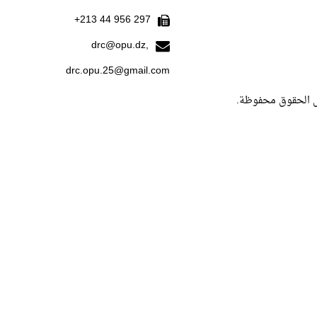
297 956 44 213+
drc@opu.dz,
drc.opu.25@gmail.com
ل الحقوق محفوظة.