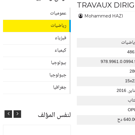
TRAVAUX DIRIG
عموميات
Mohammed HAZI
رياضيات
فيزياء
ياضيات
كيمياء
486
978.9961.0.0994.
بيولوجيا
28
جيولوجيا
15x2
جغرافيا
اير, 2016
تاب
OP
لنفس المؤلف
640. دج