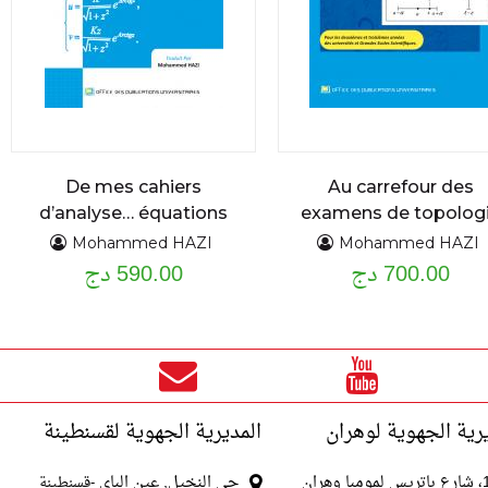
De mes cahiers
Au carrefour des
d’analyse… équations
examens de topolog
différentielles
problèmes et
Mohammed HAZI
Mohammed HAZI
700.00 دج
exercices résolus
590.00 دج
ordinaires du premier
et second ordre :
assise théorique et
applications cours
détaillé et exercices
résolus
رية الجهوية لوهران
المديرية الجهوية لقسنطينة
با وهران
حي النخيل, عين الباي
-قسنطينة