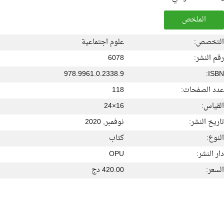
الملخص
التخصص:
علوم اجتماعية
رقم النشر:
6078
978.9961.0.2338.9
ISBN:
عدد الصفحات:
118
القياس:
16×24
تاريخ النشر:
نوفمبر, 2020
النوع:
كتاب
دار النشر:
OPU
السعر:
420.00 دج