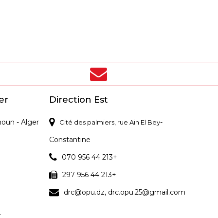
er
Direction Est
noun - Alger
-
Cité des palmiers, rue Ain El Bey
Constantine
070 956 44 213+
297 956 44 213+
drc@opu.dz, drc.opu.25@gmail.com
.