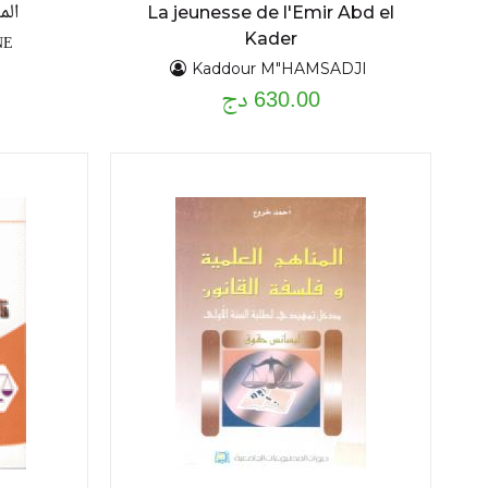
الم
La jeunesse de l'Emir Abd el
Kader
NE
Kaddour M"HAMSADJI
630.00 دج