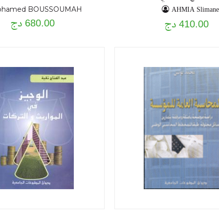
1992 à 1998
AHMIA Slimane
ohamed BOUSSOUMAH
680.00 دج
410.00 دج