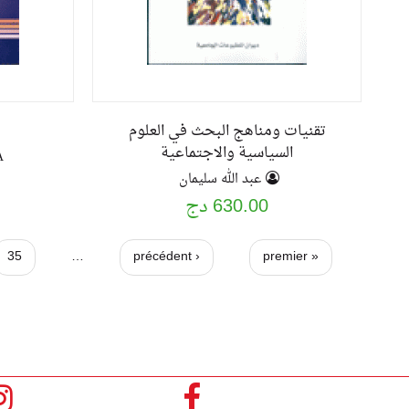
تقنيات ومناهج البحث في العلوم
السياسية والاجتماعية
A
عبد الله سليمان
630.00 دج
ا
35
…
‹ précédent
« premier
ل
ص
ف