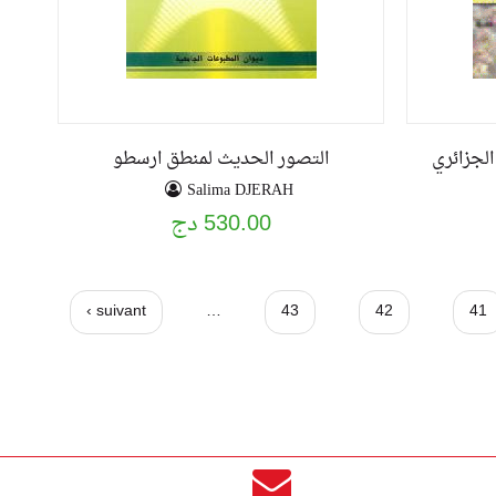
الجزائري
التصور الحديث لمنطق ارسطو
Salima DJERAH
530.00 دج
suivant ›
…
43
42
41