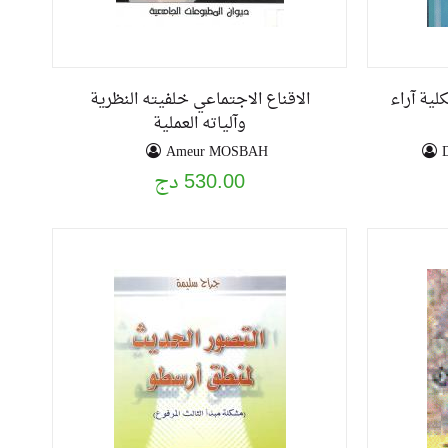
ية آراء
الاقناع الاجتماعي خلفيته النظرية
وآلياته العملية
Ameur MOSBAH
530.00 دج