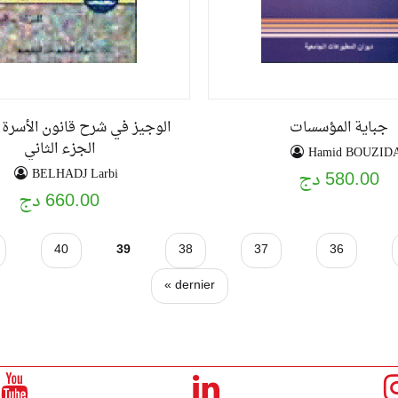
جباية المؤسسات
الوجيز في شرح قانون الأسرة 
الجزء الثاني
Hamid BOUZID
BELHADJ Larbi
580.00 دج
660.00 دج
40
39
38
37
36
dernier »